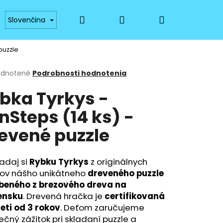
Hľadať
Prihlásenie
Nákupný
a platba
Dostupnosť
Materiály a technológ
Slovenčina
puzzle
košík
erné
dnotené
Podrobnosti hodnotenia
tenie
bka Tyrkys -
ktu
nSteps (14 ks) -
evené puzzle
ičiek.
adaj si
Rybku Tyrkys
z originálnych
kov nášho unikátneho
dreveného puzzle
beného z brezového dreva na
Nasledujúce
ensku
. Drevená hračka je
certifikovaná
eti od 3 rokov
. Deťom zaručujeme
ečný zážitok pri skladaní puzzle a