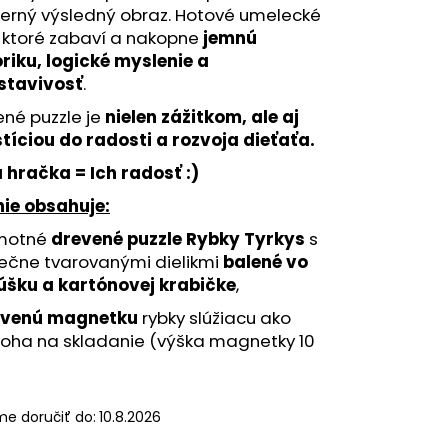
ROŽEC - FUNSTEPS (14
erný výsledný obraz. Hotové umelecké
UZZLE
 ktoré zabaví a nakopne
jemnú
riku, logické myslenie a
stavivosť
.
né puzzle je
nielen zážitkom, ale aj
tíciou do radosti a rozvoja dieťaťa.
 hračka = Ich radosť :)
nie obsahuje:
motné
drevené puzzle Rybky Tyrkys
s
ečne tvarovanými dielikmi
balené vo
úšku a kartónovej krabičke
,
evenú magnetku
rybky slúžiacu ako
loha na skladanie (výška magnetky 10
e doručiť do:
10.8.2026