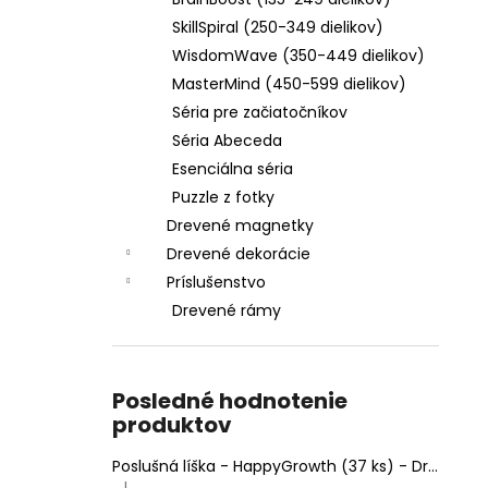
DREVENÝ RÁM MINDMAZE (OBDĹŽNIK 28
X 37 CM)
SkillSpiral (250-349 dielikov)
€4,95
WisdomWave (350-449 dielikov)
MasterMind (450-599 dielikov)
Séria pre začiatočníkov
Séria Abeceda
Esenciálna séria
Puzzle z fotky
Drevené magnetky
Drevené dekorácie
Príslušenstvo
Drevené rámy
Posledné hodnotenie
produktov
Poslušná líška - HappyGrowth (37 ks) - Drevené puzzle