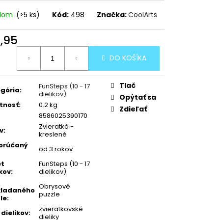
adom
(>5 ks)
Kód:
498
Značka:
CoolArts
1,95
otková
DO KOŠÍKA
:
Tlač
FunSteps (10 - 17
gória
:
dielikov)
Opýtať sa
tnosť
:
0.2 kg
Zdieľať
8586025390170
Zvieratká -
v
:
kreslené
orúčaný
od 3 rokov
et
FunSteps (10 - 17
ikov
:
dielikov)
Obrysové
kladaného
puzzle
le
:
zvieratkovské
 dielikov
:
dieliky