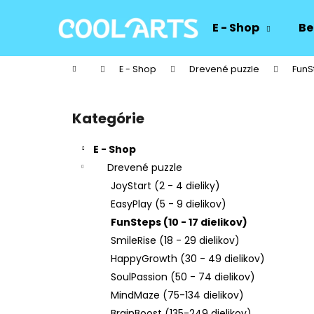
K
Prejsť
na
o
E - Shop
Be
obsah
Späť
Späť
š
do
do
í
Domov
E - Shop
Drevené puzzle
FunSt
k
obchodu
obchodu
B
o
Kategórie
Preskočiť
č
kategórie
n
E - Shop
ý
Drevené puzzle
p
JoyStart (2 - 4 dieliky)
a
EasyPlay (5 - 9 dielikov)
n
FunSteps (10 - 17 dielikov)
e
SmileRise (18 - 29 dielikov)
l
HappyGrowth (30 - 49 dielikov)
SoulPassion (50 - 74 dielikov)
MindMaze (75-134 dielikov)
BrainBoost (135-249 dielikov)