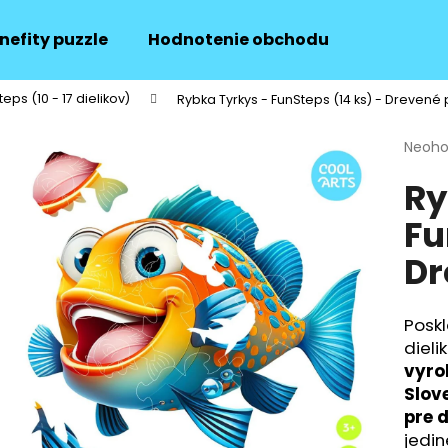
nefity puzzle
Hodnotenie obchodu
Doprava 
eps (10 - 17 dielikov)
Rybka Tyrkys - FunSteps (14 ks) - Drevené 
Čo potrebujete nájsť?
Priem
Neoho
hodno
Ry
produ
HĽADAŤ
je
Fu
0,0
z
Dr
5
Odporúčame
hviezd
Poskl
dieli
vyro
Slov
pre d
jedin