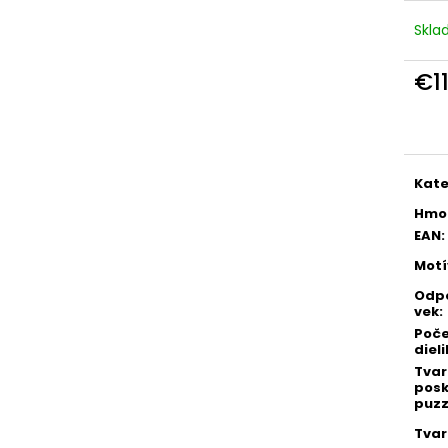
Skl
€1
Jedn
cena
Kate
Hmo
EAN
:
Motí
Odp
vek
:
Poč
diel
Tvar
pos
puzz
Tvar