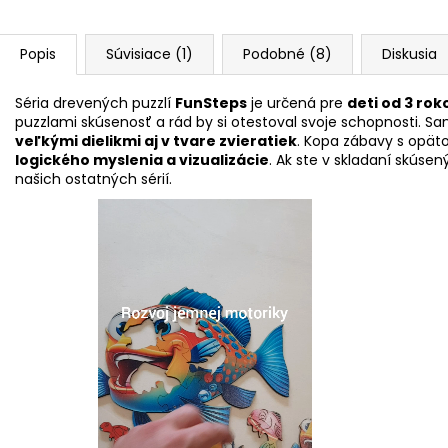
Popis
Súvisiace (1)
Podobné (8)
Diskusia
Séria drevených puzzlí
FunSteps
je určená pre
deti od 3 rok
puzzlami skúsenosť a rád by si otestoval svoje schopnosti. 
veľkými dielikmi aj v tvare zvieratiek
. Kopa zábavy s op
logického myslenia a vizualizácie
. Ak ste v skladaní skúse
našich ostatných sérií.