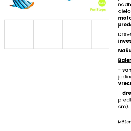
MALÝ JEDNOROŽEC - HAPPYGROWTH
ČAROVNÝ JEDNO
nádh
(42 KS) - DREVENÉ PUZZLE
KS) - DREVENÉ P
dielo
€14,95
€11,95
moto
pred
Dreve
inves
Naša
Bale
- sa
jedin
vrec
-
dr
pred
cm).
Môžem