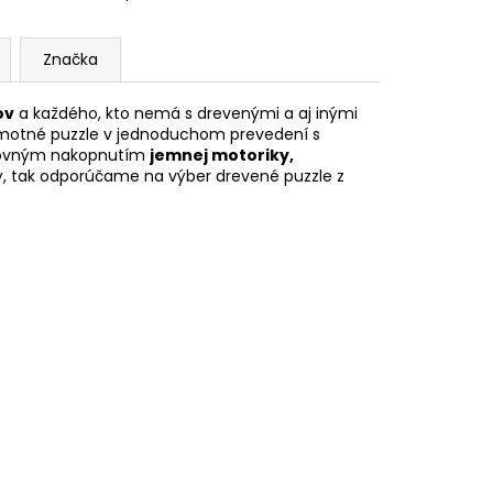
Značka
ov
a každého, kto nemá s drevenými a aj inými
Samotné puzzle v jednoduchom prevedení s
ätovným nakopnutím
jemnej motoriky,
ný, tak odporúčame na výber drevené puzzle z