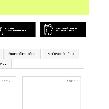
ROŽEC - FUNSTEPS (14
UZZLE
Esenciálna séria
Maľovaná séria
íkov
Kód:
210
Kód:
512