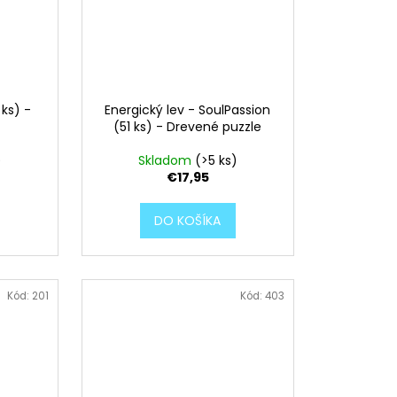
 ks) -
Energický lev - SoulPassion
(51 ks) - Drevené puzzle
)
Skladom
(>5 ks)
€17,95
DO KOŠÍKA
Kód:
201
Kód:
403