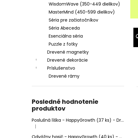
DREVENÝ RÁM MINDMAZE (OBDĹŽNIK 28
WisdomWave (350-449 dielikov)
X 37 CM)
MasterMind (450-599 dielikov)
€4,95
Séria pre začiatočníkov
Séria Abeceda
Esenciálna séria
Puzzle z fotky
Drevené magnetky
Drevené dekorácie
Príslušenstvo
Drevené rámy
Posledné hodnotenie
produktov
Poslušná líška - HappyGrowth (37 ks) - Drevené puzzle
|
Hodnotenie produktu je 4 z 5 hviezdičiek.
Odvážny hasič - HappyGrowth (40 ks) - Drevené puzzle