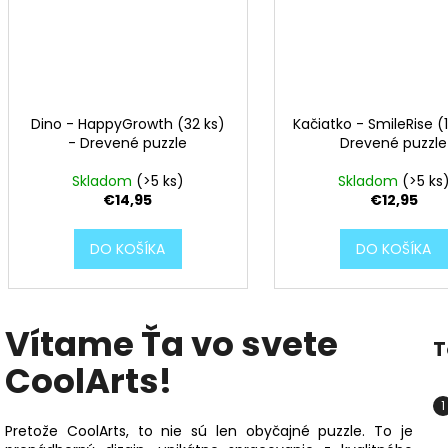
Dino - HappyGrowth (32 ks)
Kačiatko - SmileRise (1
- Drevené puzzle
Drevené puzzle
Skladom
(>5 ks)
Skladom
(>5 ks
€14,95
€12,95
DO KOŠÍKA
DO KOŠÍKA
Vítame Ťa vo svete
T
CoolArts!
Pretože CoolArts, to nie sú len obyčajné puzzle. To je