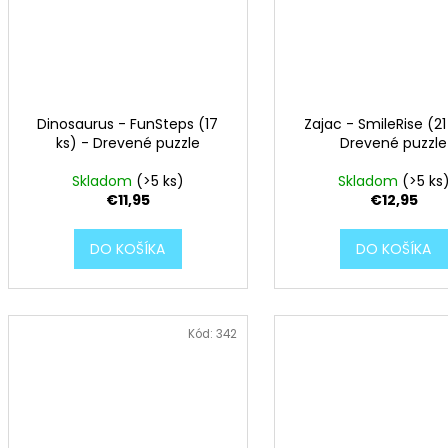
s
!
Dinosaurus - FunSteps (17
Zajac - SmileRise (21
ks) - Drevené puzzle
Drevené puzzle
Skladom
(>5 ks)
Skladom
(>5 ks
€11,95
€12,95
DO KOŠÍKA
DO KOŠÍKA
Kód:
342