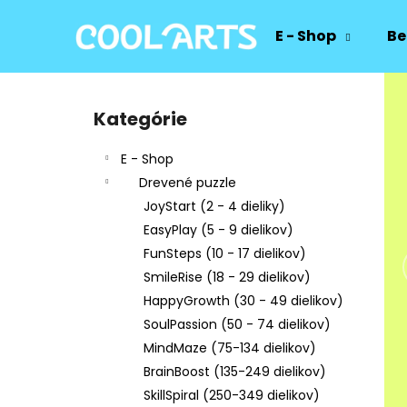
K
Prejsť
na
o
E - Shop
Be
obsah
Späť
Späť
š
do
do
í
B
k
obchodu
obchodu
o
Kategórie
Preskočiť
č
kategórie
n
E - Shop
ý
Drevené puzzle
p
JoyStart (2 - 4 dieliky)
a
EasyPlay (5 - 9 dielikov)
n
FunSteps (10 - 17 dielikov)
e
SmileRise (18 - 29 dielikov)
l
HappyGrowth (30 - 49 dielikov)
SoulPassion (50 - 74 dielikov)
MindMaze (75-134 dielikov)
BrainBoost (135-249 dielikov)
SkillSpiral (250-349 dielikov)