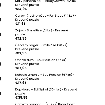
Malý jednorožec - HappyGrowth (42 ks) -
Drevené puzzle
€14,95
Čarovný jednorožec - FunSteps (14 ks) -
Drevené puzzle
€11,95
Zajac - SmileRise (21 ks) - Drevené
puzzle
€12,95
Červený báger - SmileRise (20 ks) -
Drevené puzzle
€12,95
Ohnivé auto - SoulPassion (67 ks) -
Drevené puzzle
€17,95
Lietadlo umenia - SoulPassion (67 ks) -
Drevené puzzle
€17,95
Kapybara - SkillSpiral (304 ks) - Drevené
puzzle
€38,95
Čarovný papagáj - (207 ks) BrainBoost -