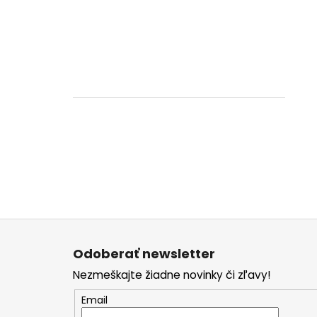
Z
á
Odoberať newsletter
p
Nezmeškajte žiadne novinky či zľavy!
ä
t
Email