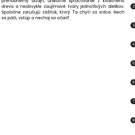
prenádherný dizajn, unikátne spracovanie z kvalitného
dreva a neobvykle zaujímavé tvary jednotlivých dielikov.
Spoločne zaručujú zážitok, ktorý Ťa chytí za srdce. Nech
sa páči, vstúp a nechaj sa očariť.