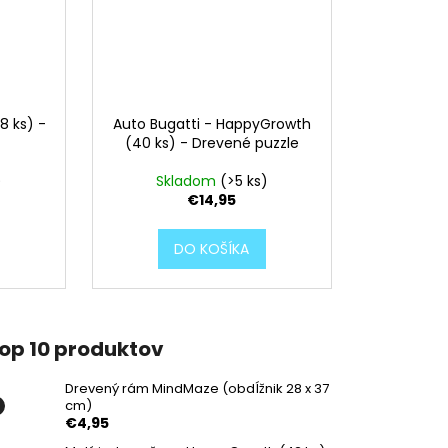
8 ks) -
Auto Bugatti - HappyGrowth
(40 ks) - Drevené puzzle
)
Skladom
(>5 ks)
€14,95
DO KOŠÍKA
op 10 produktov
Drevený rám MindMaze (obdĺžnik 28 x 37
cm)
€4,95