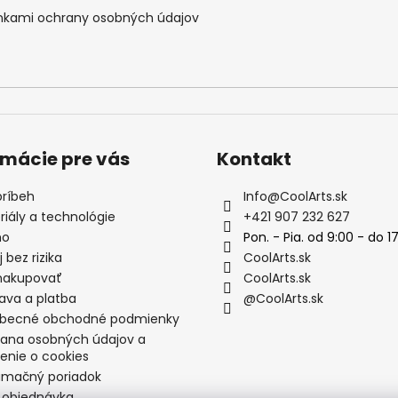
kami ochrany osobných údajov
rmácie pre vás
Kontakt
príbeh
Info
@
CoolArts.sk
riály a technológie
+421 907 232 627
mo
Pon. - Pia. od 9:00 - do 1
 bez rizika
CoolArts.sk
nakupovať
CoolArts.sk
ava a platba
@CoolArts.sk
becné obchodné podmienky
ana osobných údajov a
enie o cookies
amačný poriadok
 objednávka