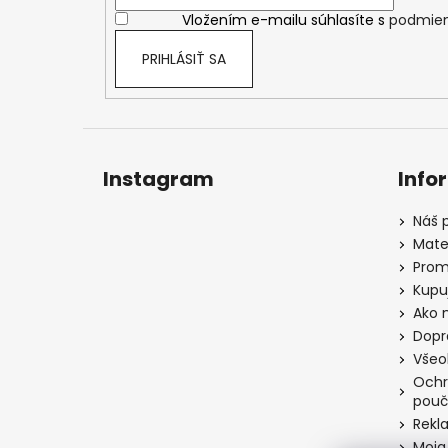
i
Vložením e-mailu súhlasíte s
podmien
e
PRIHLÁSIŤ SA
Instagram
Info
Náš 
Mate
Pro
Kupuj
Ako 
Dopr
Všeo
Ochr
pouč
Rekl
Moja