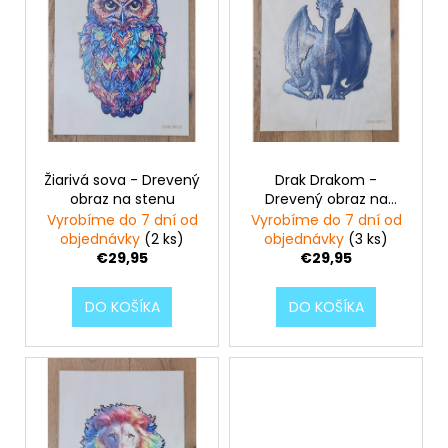
č
p
d
a
i
u
m
s
k
e
p
t
r
o
ZAJAC
o
v
-
d
SMILERISE
(21
Žiarivá sova - Drevený
Drak Drakom -
u
KS)
obraz na stenu
Drevený obraz na
k
-
stenu
Vyrobíme do 7 dní od
Vyrobíme do 7 dní od
DREVENÉ
t
objednávky
(2 ks)
objednávky
(3 ks)
PUZZLE
€29,95
€29,95
o
€12,95
v
DO KOŠÍKA
DO KOŠÍKA