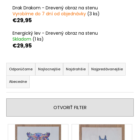
á
Drak Drakom - Drevený obraz na stenu
Vyrobíme do 7 dní od objednávky
(3 ks)
j
€29,95
s
ť
Energický lev - Drevený obraz na stenu
?
Skladom
(1 ks)
€29,95
R
a
Odporúčame
Najlacnejšie
Najdrahšie
Najpredávanejšie
HĽADAŤ
d
Abecedne
e
n
O
i
d
OTVORIŤ FILTER
e
p
p
o
V
r
r
ý
ú
o