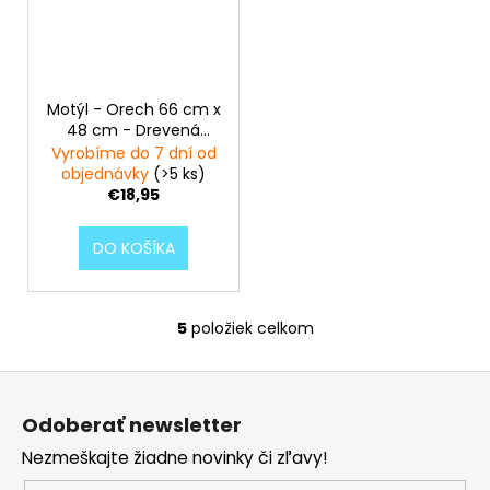
Motýl - Orech 66 cm x
48 cm - Drevená
dekorácia na stenu
Vyrobíme do 7 dní od
objednávky
(>5 ks)
€18,95
DO KOŠÍKA
5
položiek celkom
O
v
Z
l
á
á
Odoberať newsletter
d
p
a
Nezmeškajte žiadne novinky či zľavy!
ä
c