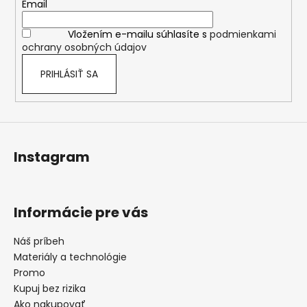
t
Email
i
i
e
Vložením e-mailu súhlasíte s
podmienkami
e
p
ochrany osobných údajov
r
v
PRIHLÁSIŤ SA
k
y
v
ý
p
Instagram
i
s
u
Informácie pre vás
Náš príbeh
Materiály a technológie
Promo
Kupuj bez rizika
Ako nakupovať