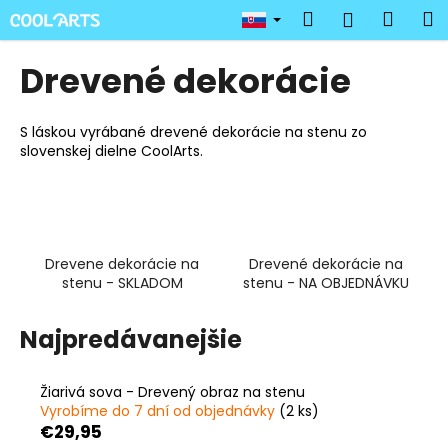
K
Prejsť
Hľadať
Náku
M
Prihlásen
na
o
obsah
Späť
Späť
košík
š
Drevené dekorácie
í
Č
k
o
S láskou vyrábané drevené dekorácie na stenu zo
slovenskej dielne CoolArts.
p
o
t
r
e
Drevene dekorácie na
Drevené dekorácie na
stenu - SKLADOM
stenu - NA OBJEDNÁVKU
b
u
Najpredávanejšie
j
e
t
Žiarivá sova - Drevený obraz na stenu
Vyrobíme do 7 dní od objednávky
(2 ks)
e
€29,95
n