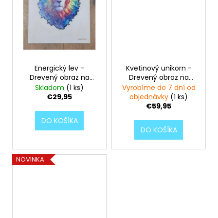
Energický lev -
Kvetinový unikorn -
Drevený obraz na
Drevený obraz na
stenu
stenu
Skladom
(1 ks)
Vyrobíme do 7 dní od
€29,95
objednávky
(1 ks)
€59,95
DO KOŠÍKA
DO KOŠÍKA
NOVINKA