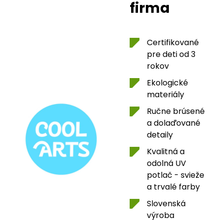
firma
Certifikované
pre deti od 3
rokov
Ekologické
materiály
Ručne brúsené
a dolaďované
detaily
Kvalitná a
odolná UV
potlač - svieže
a trvalé farby
Slovenská
výroba