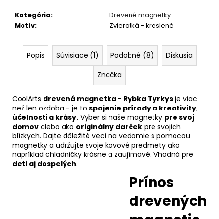
Kategória
:
Drevené magnetky
Motív
:
Zvieratká - kreslené
Popis
Súvisiace (1)
Podobné (8)
Diskusia
Značka
CoolArts
drevená magnetka - Rybka Tyrkys
je viac
než len ozdoba - je to
spojenie prírody a kreativity,
účelnosti a krásy.
Vyber si naše magnetky
pre svoj
domov
alebo ako
originálny darček
pre svojich
blízkych. Dajte dôležité veci na vedomie s pomocou
magnetky a udržujte svoje kovové predmety ako
napríklad chladničky krásne a zaujímavé. Vhodná pre
deti aj dospelých
.
Prínos
drevených