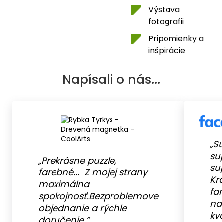
Výstava
fotografii
Pripomienky a
inšpirácie
Napísali o nás...
„S
su
„Prekrásne puzzle,
su
farebné... Z mojej strany
Kr
maximálna
fa
spokojnosť.Bezproblemove
na
objednanie a rýchle
kv
doručenie.”