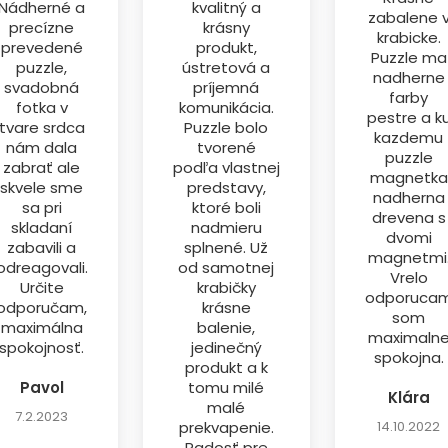
Nádherné a
kvalitný a
zabalene 
precízne
krásny
krabicke.
prevedené
produkt,
Puzzle ma
puzzle,
ústretová a
nadherne
svadobná
príjemná
farby
fotka v
komunikácia.
pestre a k
tvare srdca
Puzzle bolo
kazdemu
nám dala
tvorené
puzzle
zabrať ale
podľa vlastnej
magnetka
skvele sme
predstavy,
nadherna
sa pri
ktoré boli
drevena s
skladaní
nadmieru
dvomi
zabavili a
splnené. Už
magnetmi
odreagovali.
od samotnej
Vrelo
Určite
krabičky
odporuca
odporučam,
krásne
som
maximálna
balenie,
maximaln
spokojnosť.
jedinečný
spokojna.
produkt a k
Pavol
tomu milé
Klára
malé
7.2.2023
prekvapenie.
14.10.2022
Radosť pre