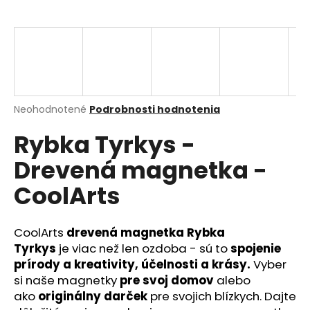
á
j
s
ť
?
Priemerné
Neohodnotené
Podrobnosti hodnotenia
hodnotenie
Rybka Tyrkys -
produktu
je
HĽADAŤ
Drevená magnetka -
0,0
z
CoolArts
5
hviezdičiek.
O
CoolArts
drevená magnetka Rybka
d
Tyrkys
je viac než len ozdoba - sú to
spojenie
p
prírody a kreativity, účelnosti a krásy.
Vyber
o
si naše magnetky
pre svoj domov
alebo
r
ú
ako
originálny darček
pre svojich blízkych. Dajte