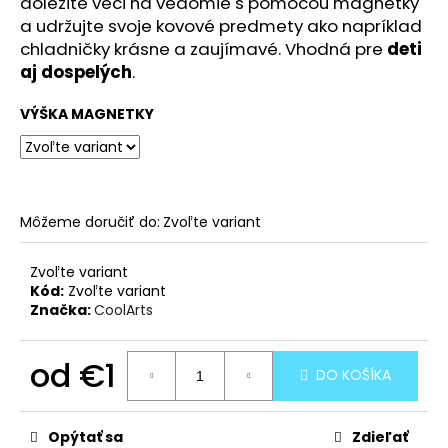
č
dôležité veci na vedomie s pomocou magnetky
a
a udržujte svoje kovové predmety ako napríklad
m
chladničky krásne a zaujímavé. Vhodná pre
deti
e
aj dospelých
.
VÝŠKA MAGNETKY
ZAJAC
-
SMILERISE
(21
KS)
-
Môžeme doručiť do:
Zvoľte variant
DREVENÉ
PUZZLE
Zvoľte variant
€12,95
Kód:
Zvoľte variant
Značka:
CoolArts
od
€1
DO KOŠÍKA
Jednotková
cena:
Opýtať sa
Zdieľať