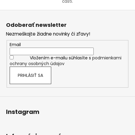
časti.
Z
á
Odoberať newsletter
p
Nezmeškajte žiadne novinky či zľavy!
ä
t
Email
i
Vložením e-mailu súhlasíte s
podmienkami
e
ochrany osobných údajov
PRIHLÁSIŤ SA
Instagram