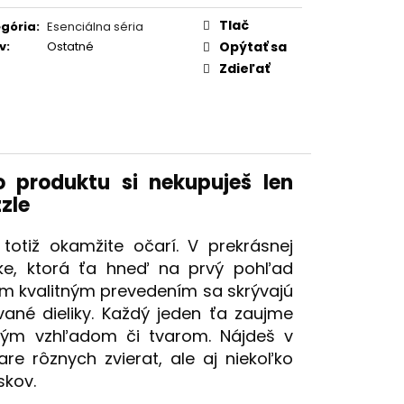
Tlač
gória
:
Esenciálna séria
v
:
Ostatné
Opýtať sa
Zdieľať
 produktu si nekupuješ len
zle
totiž okamžite očarí. V prekrásnej
čke, ktorá ťa hneď na prvý pohľad
jim kvalitným prevedením sa skrývajú
vané dieliky. Každý jeden ťa zaujme
lým vzhľadom či tvarom. Nájdeš v
vare rôznych zvierat, ale aj niekoľko
skov.