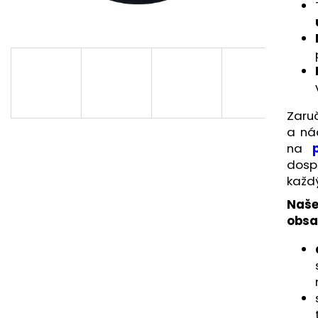
ČERVENÝ BÁGER - SMILERISE (20 KS) -
MALÝ JEDNORO
DREVENÉ PUZZLE
(42 KS) - DREVE
€12,95
€14,95
Zaruč
a ná
na
dosp
každý
Naš
obsa