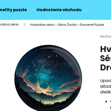
nefity puzzle
Hodnotenie obchodu
Doprava 
ciálna séria
Hviezdne nebo - Séria Života - Drevené Puzzle
Čo potrebujete nájsť?
Priem
Neoho
hodno
Hv
produ
HĽADAŤ
je
Sé
0,0
z
Dr
5
Odporúčame
hviezd
Up
skla
dieli