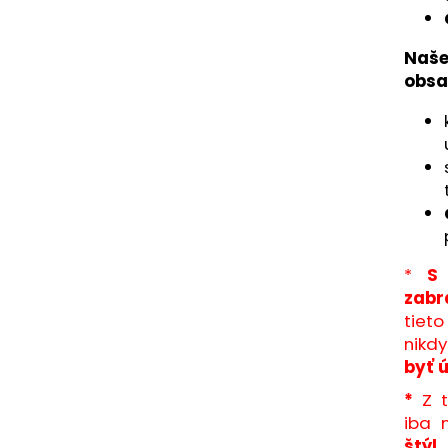
Naš
obsa
*
S
zabr
tiet
nikdy
byť 
*
Z 
iba
štýl,