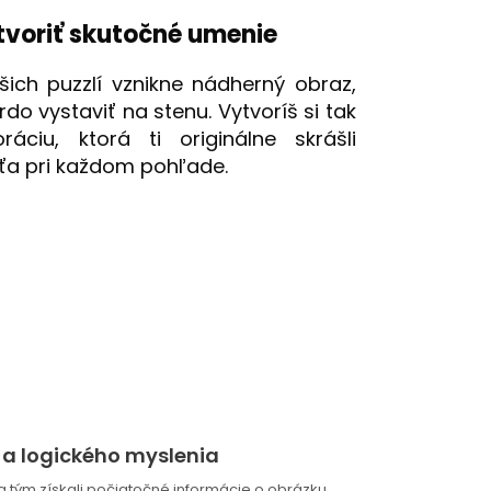
tvoriť skutočné umenie
ich puzzlí vznikne nádherný obraz,
rdo vystaviť na stenu. Vytvoríš si tak
ráciu, ktorá ti originálne skrášli
í ťa pri každom pohľade.
e a logického myslenia
, a tým získali počiatočné informácie o obrázku