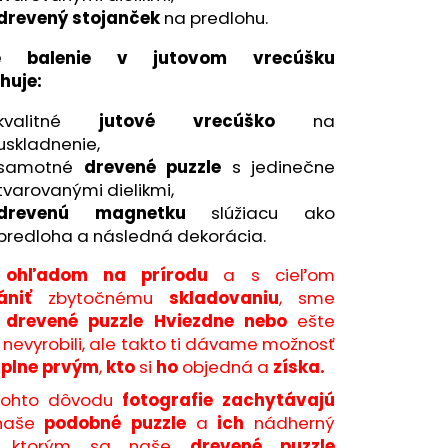
drevený stojanček
na predlohu.
e balenie v jutovom vrecúšku
huje:
kvalitné
jutové vrecúško
na
uskladnenie,
samotné
drevené puzzle
s jedinečne
tvarovanými dielikmi,
drevenú magnetku
slúžiacu ako
predloha a následná dekorácia.
 ohľadom na prírodu
a s cieľom
ániť
zbytočnému
skladovaniu
, sme
o
drevené puzzle Hviezdne nebo
ešte
 nevyrobili, ale takto ti dávame možnosť
úplne prvým
,
kto
si
ho
objedná a
získa.
tohto dôvodu
fotografie zachytávajú
 naše
podobné puzzle
a
ich
nádherný
ktorým sa naše
drevené puzzle