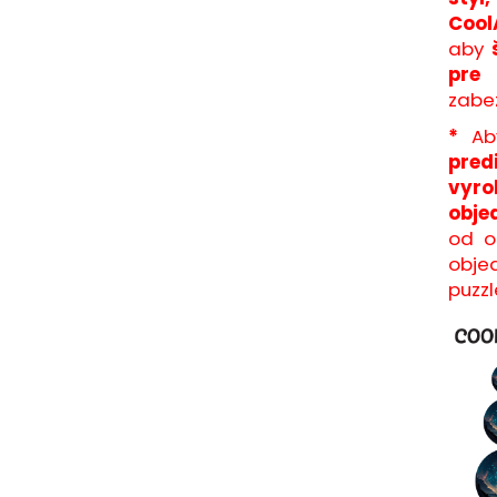
Cool
aby
pre
v
zabez
*
Ab
predi
vyro
obje
od o
obje
puzzl