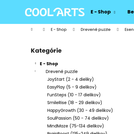
K
Prejsť
na
o
E - Shop
Be
obsah
Späť
Späť
š
do
do
í
Domov
E - Shop
Drevené puzzle
Esen
k
obchodu
obchodu
B
o
Kategórie
Preskočiť
č
kategórie
n
E - Shop
ý
Drevené puzzle
p
JoyStart (2 - 4 dieliky)
a
EasyPlay (5 - 9 dielikov)
n
FunSteps (10 - 17 dielikov)
e
SmileRise (18 - 29 dielikov)
l
HappyGrowth (30 - 49 dielikov)
SoulPassion (50 - 74 dielikov)
MindMaze (75-134 dielikov)
BrainBoost (135-249 dielikov)