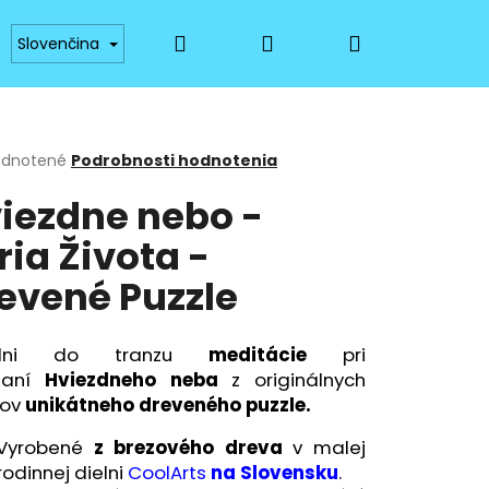
Hľadať
Prihlásenie
Nákupný
a platba
Dostupnosť
Materiály a technológ
Slovenčina
košík
erné
dnotené
Podrobnosti hodnotenia
tenie
iezdne nebo -
ktu
ria Života -
evené Puzzle
ičiek.
adni do tranzu
meditácie
pri
daní
Hviezdneho neba
z originálnych
kov
unikátneho dreveného puzzle
.
Nasledujúce
Vyrobené
z brezového dreva
v malej
rodinnej dielni
CoolArts
na Slovensku
.