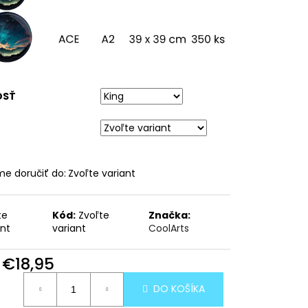
OSŤ
e doručiť do:
Zvoľte variant
te
Kód:
Zvoľte
Značka:
ant
variant
CoolArts
d
€18,95
otková
DO KOŠÍKA
: