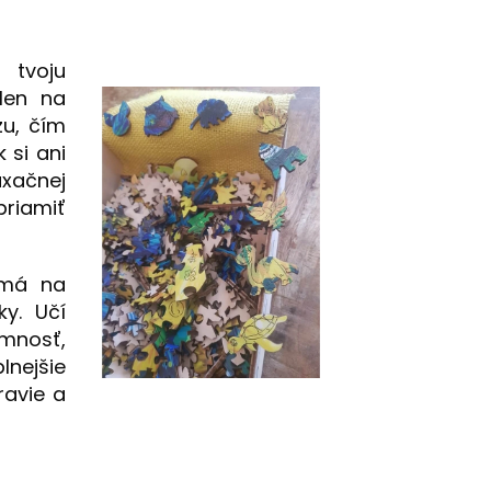
 tvoju
len na
zu, čím
 si ani
axačnej
priamiť
 má na
ky. Učí
mnosť,
nejšie
ravie a