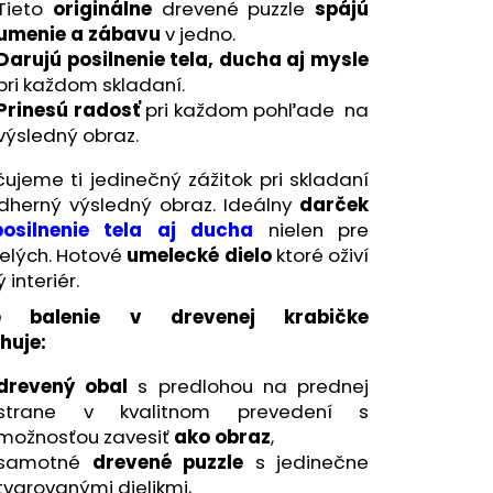
ŽEC - HAPPYGROWTH
Tieto
originálne
drevené puzzle
spájú
NÉ PUZZLE
umenie a zábavu
v jedno.
Darujú
posilnenie tela, ducha aj mysle
pri každom skladaní.
Prinesú radosť
pri každom pohľade na
výsledný obraz.
ujeme ti jedinečný zážitok pri skladaní
dherný výsledný obraz. Ideálny
darček
posilnenie tela aj ducha
nielen pre
elých. Hotové
umelecké dielo
ktoré oživí
 interiér.
e balenie v drevenej krabičke
huje:
drevený obal
s predlohou na prednej
strane v kvalitnom prevedení s
možnosťou zavesiť
ako obraz
,
samotné
drevené puzzle
s jedinečne
tvarovanými dielikmi,