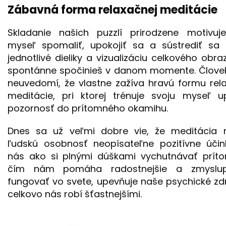
Zábavná forma relaxačnej meditácie
Skladanie našich puzzlí prirodzene motivuje
myseľ spomaliť, upokojiť sa a sústrediť sa 
jednotlivé dieliky a vizualizáciu celkového obra
spontánne spočinieš v danom momente. Človek
neuvedomí, že vlastne zažíva hravú formu rel
meditácie, pri ktorej trénuje svoju myseľ u
pozornosť do prítomného okamihu.
Dnes sa už veľmi dobre vie, že meditácia
ľudskú osobnosť neopísateľne pozitívne účin
nás ako si plnými dúškami vychutnávať príto
čím nám pomáha radostnejšie a zmyslupl
fungovať vo svete, upevňuje naše psychické zd
celkovo nás robí šťastnejšími.