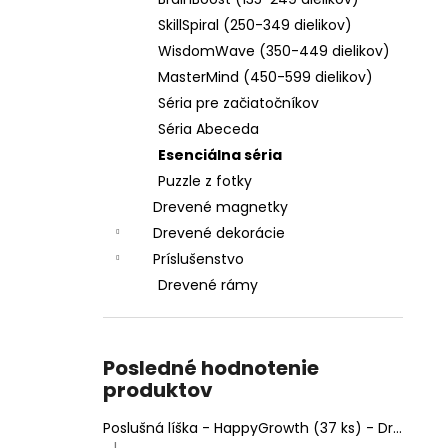
DREVENÝ RÁM MINDMAZE (OBDĹŽNIK 28
X 37 CM)
SkillSpiral (250-349 dielikov)
€4,95
WisdomWave (350-449 dielikov)
MasterMind (450-599 dielikov)
Séria pre začiatočníkov
Séria Abeceda
Esenciálna séria
Puzzle z fotky
Drevené magnetky
Drevené dekorácie
Príslušenstvo
Drevené rámy
Posledné hodnotenie
produktov
Poslušná líška - HappyGrowth (37 ks) - Drevené puzzle