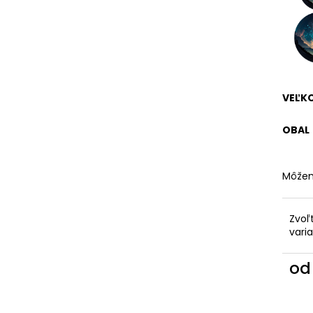
VEĽK
OBAL
Môžem
Zvoľ
vari
o
Jedn
cena