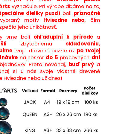
Arts
vyznačuje. Pri výrobe dbáme na to,
špeciálne dieliky puzzlí
boli
príznačné
ybraný motív
Hviezdne nebo,
čím
pečia jeho unikátnosť.
y sme boli
ohľaduplní k prírode
a
šli
zbytočnému
skladovaniu,
bíme
tvoje drevené puzzle až
po tvojej
dnávke
najneskôr
do 5
pracovných
dní
bjednávky. Preto neváhaj,
buď prvý
a
dnaj si u nás svoje vlastné drevené
e Hviezdne nebo už dnes!