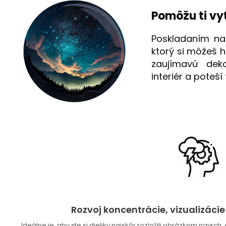
Pomôžu ti vy
Poskladaním naš
ktorý si môžeš h
zaujímavú deko
interiér a poteš
Rozvoj koncentrácie, vizualizáci
Ideálne je, aby ste si dieliky najskôr rozložili obrázkom navrch