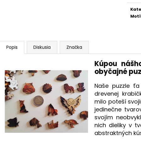
Kate
Motí
Popis
Diskusia
Značka
Kúpou nášho
obyčajné puz
Naše puzzle ťa 
drevenej krabi
milo poteší svo
jedinečne tvaro
svojím neobvyk
nich dieliky v t
abstraktných kú