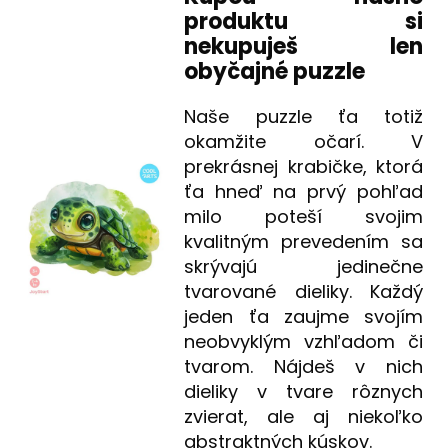
produktu si
nekupuješ len
obyčajné puzzle
Naše puzzle ťa totiž
okamžite očarí. V
prekrásnej krabičke, ktorá
ťa hneď na prvý pohľad
milo poteší svojim
kvalitným prevedením sa
skrývajú jedinečne
tvarované dieliky. Každý
jeden ťa zaujme svojím
neobvyklým vzhľadom či
tvarom. Nájdeš v nich
dieliky v tvare rôznych
zvierat, ale aj niekoľko
abstraktných kúskov.