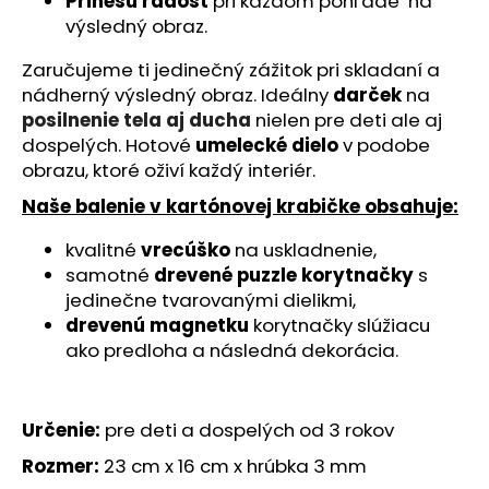
č
Prinesú radosť
pri každom pohľade na
a
výsledný obraz.
m
Zaručujeme ti jedinečný zážitok pri skladaní a
e
nádherný výsledný obraz. Ideálny
darček
na
posilnenie tela aj ducha
nielen pre deti ale aj
ČERVENÝ
dospelých. Hotové
umelecké dielo
v podobe
BÁGER
obrazu, ktoré oživí každý interiér.
-
SMILERISE
Naše balenie v kartónovej krabičke obsahuje:
(20
KS)
kvalitné
vrecúško
na uskladnenie,
-
DREVENÉ
samotné
drevené puzzle korytnačky
s
PUZZLE
jedinečne tvarovanými dielikmi,
€12,95
drevenú magnetku
korytnačky slúžiacu
ako predloha a následná dekorácia.
Určenie:
pre deti a dospelých od 3 rokov
Rozmer:
23 cm x 16 cm x hrúbka 3 mm