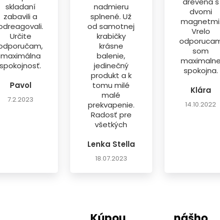
drevena s
skladaní
nadmieru
dvomi
zabavili a
splnené. Už
magnetmi
odreagovali.
od samotnej
Vrelo
Určite
krabičky
odporuca
odporučam,
krásne
som
maximálna
balenie,
maximaln
spokojnosť.
jedinečný
spokojna.
produkt a k
Pavol
tomu milé
Klára
malé
7.2.2023
prekvapenie.
14.10.2022
Radosť pre
všetkých
Lenka Stella
18.07.2023
Kúpou nášho