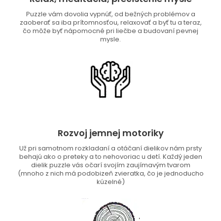
Puzzle vám dovolia vypnúť, od bežných problémov a
zaoberať sa iba prítomnosťou, relaxovať a byť tu a teraz,
čo môže byť nápomocné pri liečbe a budovaní pevnej
mysle.
Rozvoj jemnej motoriky
Už pri samotnom rozkladaní a otáčaní dielikov nám prsty
behajú ako o preteky a to nehovoriac u detí. Každý jeden
dielik puzzle vás očarí svojím zaujímavým tvarom
(mnoho z nich má podobizeň zvieratka, čo je jednoducho
kúzelné)