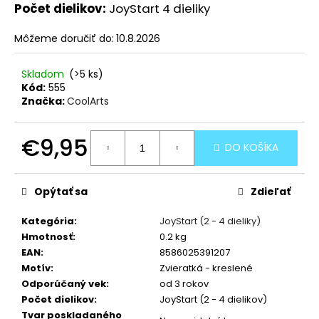
Počet dielikov:
JoyStart 4 dieliky
Môžeme doručiť do:
10.8.2026
Skladom
(>5 ks)
Kód:
555
Značka:
CoolArts
€9,95
DO KOŠÍKA
Jednotková
cena:
Opýtať sa
Zdieľať
Kategória
:
JoyStart (2 - 4 dieliky)
Hmotnosť
:
0.2 kg
EAN
:
8586025391207
Motív
:
Zvieratká - kreslené
Odporúčaný vek
:
od 3 rokov
Počet dielikov
:
JoyStart (2 - 4 dielikov)
Tvar poskladaného