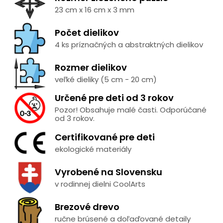
23 cm x 16 cm x 3 mm
Počet dielikov
4 ks príznačných a abstraktných dielikov
Rozmer dielikov
veľké dieliky (5 cm - 20 cm)
Určené pre deti od 3 rokov
Pozor! Obsahuje malé časti. Odporúčané
od 3 rokov.
Certifikované pre deti
ekologické materiály
Vyrobené na Slovensku
v rodinnej dielni CoolArts
Brezové drevo
ručne brúsené a doľaďované detaily