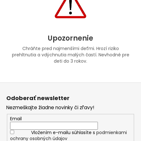
Upozornenie
Chráňte pred najmenšími deťmi. Hrozí riziko
prehltnutia a vdýchnutia malých častí. Nevhodné pre
deti do 3 rokov.
Z
á
Odoberať newsletter
p
Nezmeškajte žiadne novinky či zľavy!
ä
t
Email
i
Vložením e-mailu súhlasíte s
podmienkami
e
ochrany osobných údajov