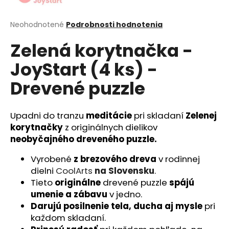
á
j
Priemerné
Neohodnotené
Podrobnosti hodnotenia
hodnotenie
s
Zelená korytnačka -
produktu
ť
je
JoyStart (4 ks) -
?
0,0
z
Drevené puzzle
5
hviezdičiek.
Upadni do tranzu
meditácie
pri skladaní
Zelenej
HĽADAŤ
korytnačky
z originálnych dielikov
neobyčajného
dreveného puzzle.
Vyrobené
z brezového dreva
v rodinnej
O
dielni
CoolArts
na Slovensku
.
d
Tieto
originálne
drevené puzzle
spájú
p
umenie a zábavu
v jedno.
o
Darujú
posilnenie tela, ducha aj mysle
pri
r
každom skladaní.
ú