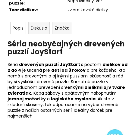
Nepravidelný tvar
puzzle
:
Tvar dielikov
:
zvieratkovské dieliky
Popis
Diskusia
Značka
Séria neobyčajných drevených
puzzlí
JoyStart
Séria
drevených puzzlí JoyStart
s počtom
dielikov od
2 do 4
je určená pre
deti od 3 rokov
a pre každého, kto
nemá s drevenými a aj inými puzzlami skúsenosť a rád
by si vyskúšal drevené puzzle. Samotné puzzle v
jednoduchom prevedení s
veľkými dielikmi aj v tvare
zvieratiek.
Kopa zábavy s opätovným nakopnutím
jemnej motoriky
a
logického myslenia
. Ak ste v
skladaní skúsený, tak odporúčame na výber
drevené
puzzle z našich ostatných sérií
. Ideálny darček pre
najmenších.