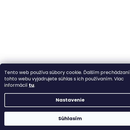
Tento web používa súbory cookie. Ďalším prechádzan
tohto webu vyjadrujete súhlas s ich používaním. Viac
informácií
tu
.
Nastavenie
Objednávky prijaté v pracovný den do 10:00 odosielame ešte v
Súhlasím
daný den. Inak odosielame na další pracovný den.