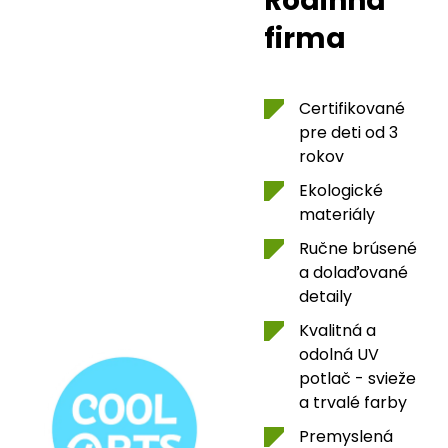
Rodinná
firma
Certifikované
pre deti od 3
rokov
Ekologické
materiály
Ručne brúsené
a dolaďované
detaily
Kvalitná a
odolná UV
potlač - svieže
a trvalé farby
Premyslená