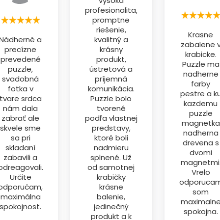
vysoká
profesionalita,
promptne
riešenie,
Krasne
Nádherné a
kvalitný a
zabalene 
precízne
krásny
krabicke.
prevedené
produkt,
Puzzle ma
puzzle,
ústretová a
nadherne
svadobná
príjemná
farby
fotka v
komunikácia.
pestre a k
tvare srdca
Puzzle bolo
kazdemu
nám dala
tvorené
puzzle
zabrať ale
podľa vlastnej
magnetka
skvele sme
predstavy,
nadherna
sa pri
ktoré boli
drevena s
skladaní
nadmieru
dvomi
zabavili a
splnené. Už
magnetmi
odreagovali.
od samotnej
Vrelo
Určite
krabičky
odporuca
odporučam,
krásne
som
maximálna
balenie,
maximaln
spokojnosť.
jedinečný
spokojna.
produkt a k