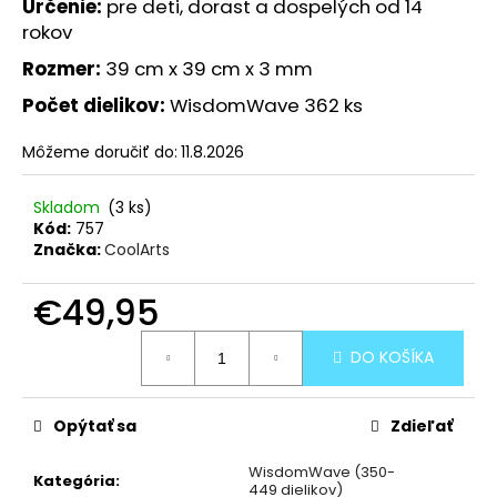
Určenie:
pre deti, dorast a dospelých od 14
rokov
Rozmer:
39 cm x 39 cm x 3 mm
Počet dielikov:
WisdomWave 362 ks
Môžeme doručiť do:
11.8.2026
Skladom
(3 ks)
Kód:
757
Značka:
CoolArts
€49,95
Jednotková
DO KOŠÍKA
cena:
Opýtať sa
Zdieľať
WisdomWave (350-
Kategória
:
449 dielikov)