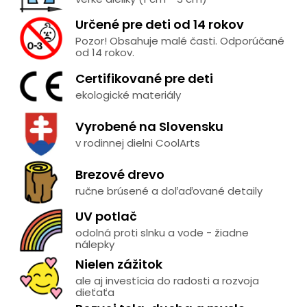
Určené pre deti od 14 rokov
Pozor! Obsahuje malé časti. Odporúčané
od 14 rokov.
Certifikované pre deti
ekologické materiály
Vyrobené na Slovensku
v rodinnej dielni CoolArts
Brezové drevo
ručne brúsené a doľaďované detaily
UV potlač
odolná proti slnku a vode - žiadne
nálepky
Nielen zážitok
ale aj investícia do radosti a rozvoja
dieťaťa