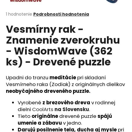
á
j
Priemerné
1 hodnotenie
Podrobnosti hodnotenia
hodnotenie
s
Vesmírny rak -
produktu
ť
je
Znamenie zverokruhu
?
5,0
z
- WisdomWave (362
5
hviezdičiek.
ks) - Drevené puzzle
HĽADAŤ
Upadni do tranzu
meditácie
pri skladaní
Vesmírneho raka (Zodiak) z originálnych dielikov
neobyčajného
dreveného puzzle.
O
d
Vyrobené
z brezového dreva
v rodinnej
p
dielni
CoolArts
na Slovensku
.
o
Tieto
originálne
drevené puzzle
spájú
r
umenie a zábavu
v jedno.
ú
Darujú
posilnenie tela, ducha aj mysle
pri