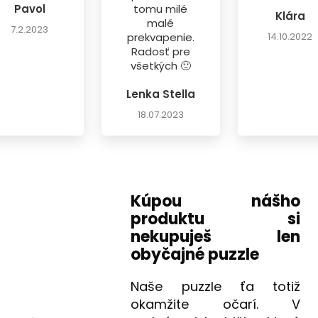
Pavol
tomu milé
Klára
malé
7.2.2023
prekvapenie.
14.10.2022
Radosť pre
všetkých 🙂
Lenka Stella
18.07.2023
Kúpou nášho
produktu si
nekupuješ len
obyčajné puzzle
Naše puzzle ťa totiž
okamžite očarí. V