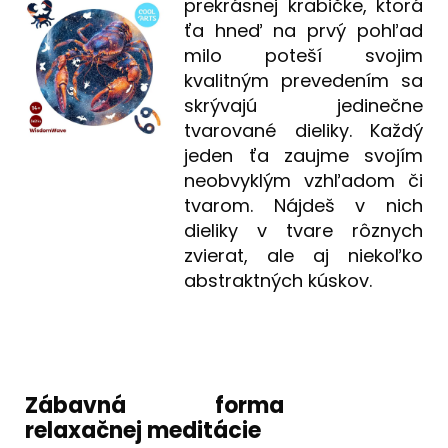
prekrásnej krabičke, ktorá
ťa hneď na prvý pohľad
milo poteší svojim
kvalitným prevedením sa
skrývajú jedinečne
tvarované dieliky. Každý
jeden ťa zaujme svojím
neobvyklým vzhľadom či
tvarom. Nájdeš v nich
dieliky v tvare rôznych
zvierat, ale aj niekoľko
abstraktných kúskov.
Zábavná forma
relaxačnej meditácie