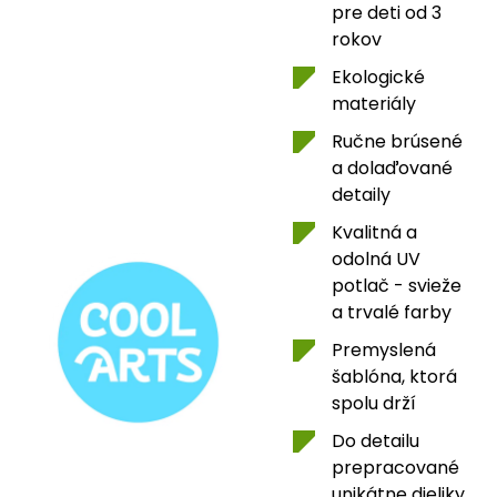
pre deti od 3
rokov
Ekologické
materiály
Ručne brúsené
a dolaďované
detaily
Kvalitná a
odolná UV
potlač - svieže
a trvalé farby
Premyslená
šablóna, ktorá
spolu drží
Do detailu
prepracované
unikátne dieliky,