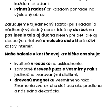
č
každom skladaní.
a
Prinesú radosť
pri každom pohľade na
m
výsledný obraz.
e
Zaručujeme ti jedinečný zážitok pri skladaní a
nádherný výsledný obraz. Ideálny
darček
na
ČERVENÝ
BÁGER
posilnenie tela aj ducha
nielen pre deti ale aj
-
dospelých. Hotové
umelecké dielo
ktoré oživí
SMILERISE
každý interiér.
(20
KS)
Naše balenie v kartónovej krabičke obsahuje:
-
DREVENÉ
PUZZLE
kvalitné
vrecúško
na uskladnenie,
samotné
drevené puzzle Vesmírny rak
s
€12,95
jedinečne tvarovanými dielikmi,
drevenú magnetku
Vesmírneho raka -
Znamenia zverokruhu slúžiacu ako predloha
a následná dekorácia.