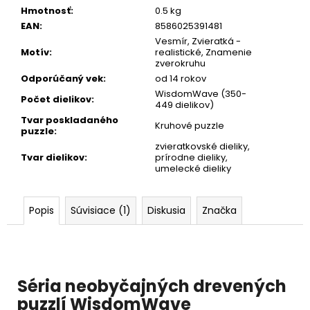
Hmotnosť
:
0.5 kg
EAN
:
8586025391481
Vesmír, Zvieratká -
Motív
:
realistické, Znamenie
zverokruhu
Odporúčaný vek
:
od 14 rokov
WisdomWave (350-
Počet dielikov
:
449 dielikov)
Tvar poskladaného
Kruhové puzzle
puzzle
:
zvieratkovské dieliky,
Tvar dielikov
:
prírodne dieliky,
umelecké dieliky
Popis
Súvisiace (1)
Diskusia
Značka
Séria neobyčajných drevených
puzzlí
WisdomWave