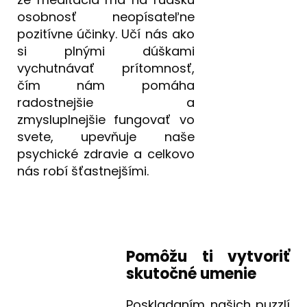
osobnosť neopísateľne
pozitívne účinky. Učí nás ako
si plnými dúškami
vychutnávať prítomnosť,
čím nám pomáha
radostnejšie a
zmysluplnejšie fungovať vo
svete, upevňuje naše
psychické zdravie a celkovo
nás robí šťastnejšími.
Pomôžu ti vytvoriť
skutočné umenie
Poskladaním našich puzzlí