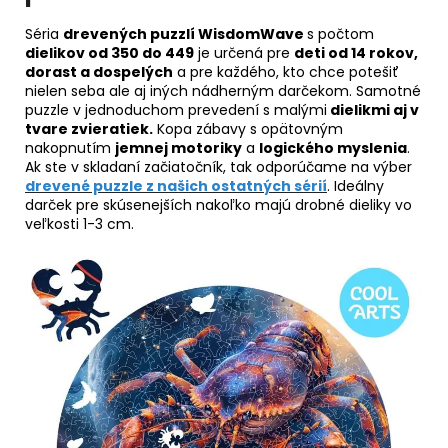
Séria
drevených puzzlí WisdomWave
s počtom
dielikov od 350 do 449
je určená pre
deti od 14 rokov,
dorast a dospelých
a pre každého, kto chce potešiť
nielen seba ale aj iných nádherným darčekom. Samotné
puzzle v jednoduchom prevedení s malými
dielikmi aj v
tvare zvieratiek.
Kopa zábavy s opätovným
nakopnutím
jemnej motoriky
a
logického myslenia
.
Ak ste v skladaní začiatočník, tak odporúčame na výber
drevené puzzle z našich ostatných sérií
. Ideálny
darček pre skúsenejších nakoľko majú drobné dieliky vo
veľkosti 1-3 cm.