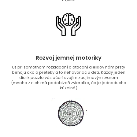
Rozvoj jemnej motoriky
Už pri samotnom rozkladaní a otáčaní dielikov nám prsty
behajú ako o preteky a to nehovoriac u detí. Každý jeden
dielik puzzle vás očarí svojím zaujímavým tvarom
(mnoho z nich má podobizeň zvieratka, čo je jednoducho
kúzelné)