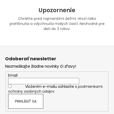
Upozornenie
Chráňte pred najmenšími deťmi. Hrozí riziko
prehltnutia a vdýchnutia malých častí. Nevhodné pre
deti do 3 rokov.
Z
á
Odoberať newsletter
p
Nezmeškajte žiadne novinky či zľavy!
ä
t
Email
i
Vložením e-mailu súhlasíte s
podmienkami
e
ochrany osobných údajov
PRIHLÁSIŤ SA