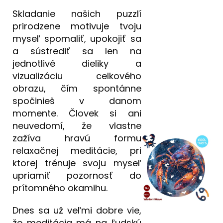
Skladanie našich puzzlí
prirodzene motivuje tvoju
myseľ spomaliť, upokojiť sa
a sústrediť sa len na
jednotlivé dieliky a
vizualizáciu celkového
obrazu, čím spontánne
spočinieš v danom
momente. Človek si ani
neuvedomí, že vlastne
zažíva hravú formu
relaxačnej meditácie, pri
ktorej trénuje svoju myseľ
upriamiť pozornosť do
prítomného okamihu.
Dnes sa už veľmi dobre vie,
že meditácia má na ľudskú