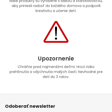
Naše produkty sú vyrobené s láskou a starostlivosťou,
aby priniesli radosť do každého domova a podporili
kreativitu a učenie detí.
Upozornenie
Chráňte pred najmenšími deťmi. Hrozí riziko
prehltnutia a vdýchnutia malých častí. Nevhodné pre
deti do 3 rokov.
Z
á
Odoberať newsletter
p