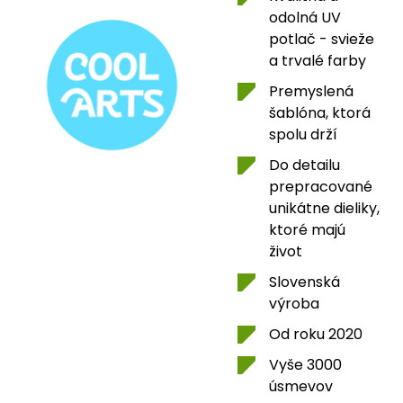
odolná UV
potlač - svieže
a trvalé farby
Premyslená
šablóna, ktorá
spolu drží
Do detailu
prepracované
unikátne dieliky,
ktoré majú
život
Slovenská
výroba
Od roku 2020
Vyše 3000
úsmevov