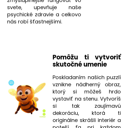
zmysluplnejšie fungovať vo
svete, upevňuje naše
psychické zdravie a celkovo
nás robí šťastnejšími.
Pomôžu ti vytvoriť
skutočné umenie
Poskladaním našich puzzlí
vznikne nádherný obraz,
ktorý si môžeš hrdo
vystaviť na stenu. Vytvoríš
si tak zaujímavú
dekoráciu, ktorá ti
originálne skrášli interiér a
poteší ťa pri každom