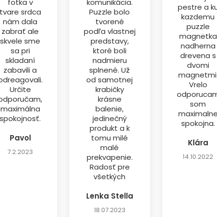
fotka v
komunikácia.
pestre a k
tvare srdca
Puzzle bolo
kazdemu
nám dala
tvorené
puzzle
zabrať ale
podľa vlastnej
magnetka
skvele sme
predstavy,
nadherna
sa pri
ktoré boli
drevena s
skladaní
nadmieru
dvomi
zabavili a
splnené. Už
magnetmi
odreagovali.
od samotnej
Vrelo
Určite
krabičky
odporuca
odporučam,
krásne
som
maximálna
balenie,
maximaln
spokojnosť.
jedinečný
spokojna.
produkt a k
Pavol
tomu milé
Klára
malé
7.2.2023
prekvapenie.
14.10.2022
Radosť pre
všetkých
Lenka Stella
18.07.2023