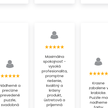
Maximálna
spokojnosť -
vysoká
profesionalita,
promptne
riešenie,
Krasne
Nádherné a
kvalitný a
zabalene 
precízne
krásny
krabicke.
prevedené
produkt,
Puzzle ma
puzzle,
ústretová a
nadherne
svadobná
príjemná
farby