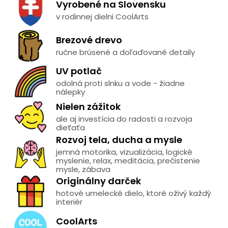
Vyrobené na Slovensku
v rodinnej dielni CoolArts
Brezové drevo
ručne brúsené a doľaďované detaily
UV potlač
odolná proti slnku a vode - žiadne
nálepky
Nielen zážitok
ale aj investícia do radosti a rozvoja
dieťaťa
Rozvoj tela, ducha a mysle
jemná motorika, vizualizácia, logické
myslenie, relax, meditácia, prečistenie
mysle, zábava
Originálny darček
hotové umelecké dielo, ktoré oživý každý
interiér
CoolArts