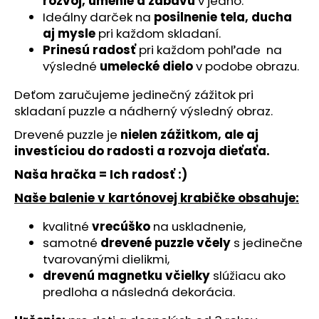
č
rozvoj, umenie a zábavu
v jedno.
a
Ideálny darček na
posilnenie tela, ducha
m
aj mysle
pri každom skladaní.
e
Prinesú radosť
pri každom pohľade na
výsledné
umelecké dielo
v podobe obrazu.
ZAJAC
Deťom zaručujeme jedinečný zážitok pri
-
skladaní puzzle a nádherný výsledný obraz.
SMILERISE
(21
Drevené puzzle je
nielen zážitkom, ale aj
KS)
investíciou do radosti a rozvoja dieťaťa.
-
DREVENÉ
Naša hračka = Ich radosť :)
PUZZLE
€12,95
Naše balenie v kartónovej krabičke obsahuje:
kvalitné
vrecúško
na uskladnenie,
samotné
drevené puzzle včely
s jedinečne
tvarovanými dielikmi,
drevenú magnetku
včielky
slúžiacu ako
predloha a následná dekorácia.