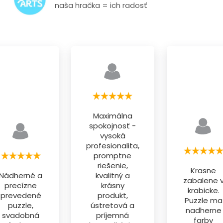
naša hračka = ich radosť
Maximálna
spokojnosť -
vysoká
profesionalita,
promptne
riešenie,
Krasne
Nádherné a
kvalitný a
zabalene 
precízne
krásny
krabicke.
prevedené
produkt,
Puzzle ma
puzzle,
ústretová a
nadherne
svadobná
príjemná
farby