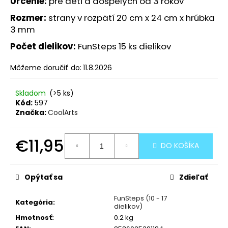
Určenie:
pre deti a dospelých od 3 rokov
Rozmer:
strany v rozpätí 20 cm x 24 cm x hrúbka
3 mm
Počet dielikov:
FunSteps 15 ks dielikov
Môžeme doručiť do:
11.8.2026
Skladom
(>5 ks)
Kód:
597
Značka:
CoolArts
€11,95
DO KOŠÍKA
Jednotková
cena:
Opýtať sa
Zdieľať
FunSteps (10 - 17
Kategória
:
dielikov)
Hmotnosť
:
0.2 kg