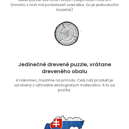
(mnoho z nich má podobizeň zvieratka, čo je jednoducho
kúzelné)
Jedinečné drevené puzzle, vrátane
dreveného obalu
A nakoniec, myslíme na prírodu. Celý náš produkt je
vyrobený z výhradne ekologických materiálov. A to sa
počíta.