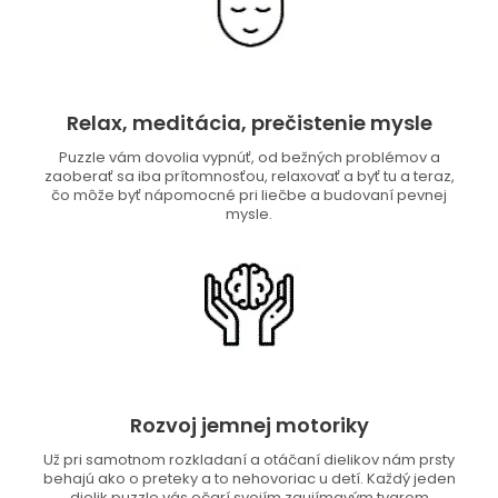
Relax, meditácia, prečistenie mysle
Puzzle vám dovolia vypnúť, od bežných problémov a
zaoberať sa iba prítomnosťou, relaxovať a byť tu a teraz,
čo môže byť nápomocné pri liečbe a budovaní pevnej
mysle.
Rozvoj jemnej motoriky
Už pri samotnom rozkladaní a otáčaní dielikov nám prsty
behajú ako o preteky a to nehovoriac u detí. Každý jeden
dielik puzzle vás očarí svojím zaujímavým tvarom