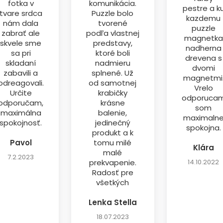
fotka v
komunikácia.
pestre a k
tvare srdca
Puzzle bolo
kazdemu
nám dala
tvorené
puzzle
zabrať ale
podľa vlastnej
magnetka
skvele sme
predstavy,
nadherna
sa pri
ktoré boli
drevena s
skladaní
nadmieru
dvomi
zabavili a
splnené. Už
magnetmi
odreagovali.
od samotnej
Vrelo
Určite
krabičky
odporuca
odporučam,
krásne
som
maximálna
balenie,
maximaln
spokojnosť.
jedinečný
spokojna.
produkt a k
Pavol
tomu milé
Klára
malé
7.2.2023
prekvapenie.
14.10.2022
Radosť pre
všetkých
Lenka Stella
18.07.2023