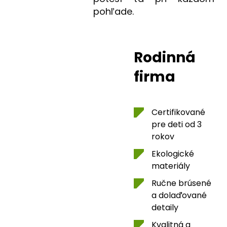
pohľade.
Rodinná
firma
Certifikované
pre deti od 3
rokov
Ekologické
materiály
Ručne brúsené
a dolaďované
detaily
Kvalitná a