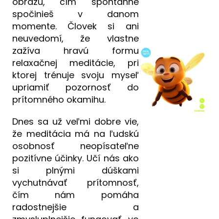
obrazu, čím spontánne
spočinieš v danom
momente. Človek si ani
neuvedomí, že vlastne
zažíva hravú formu
relaxačnej meditácie, pri
ktorej trénuje svoju myseľ
upriamiť pozornosť do
prítomného okamihu.
Dnes sa už veľmi dobre vie,
že meditácia má na ľudskú
osobnosť neopísateľne
pozitívne účinky. Učí nás ako
si plnými dúškami
vychutnávať prítomnosť,
čím nám pomáha
radostnejšie a