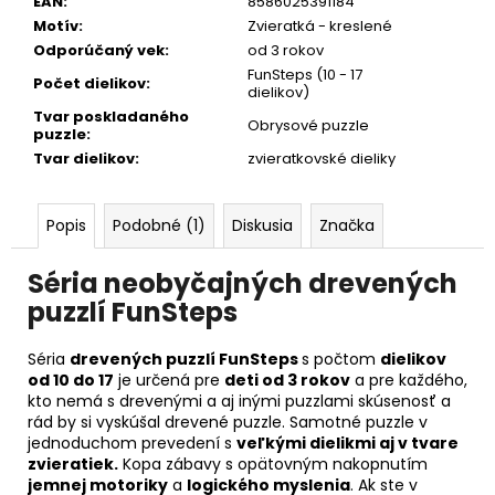
EAN
:
8586025391184
Motív
:
Zvieratká - kreslené
Odporúčaný vek
:
od 3 rokov
FunSteps (10 - 17
Počet dielikov
:
dielikov)
Tvar poskladaného
Obrysové puzzle
puzzle
:
Tvar dielikov
:
zvieratkovské dieliky
Popis
Podobné (1)
Diskusia
Značka
Séria neobyčajných drevených
puzzlí
FunSteps
Séria
drevených puzzlí FunSteps
s počtom
dielikov
od 10 do 17
je určená pre
deti od 3 rokov
a pre každého,
kto nemá s drevenými a aj inými puzzlami skúsenosť a
rád by si vyskúšal drevené puzzle. Samotné puzzle v
jednoduchom prevedení s
veľkými dielikmi aj v tvare
zvieratiek.
Kopa zábavy s opätovným nakopnutím
jemnej motoriky
a
logického myslenia
. Ak ste v