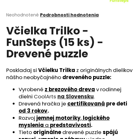
á
j
Priemerné
Neohodnotené
Podrobnosti hodnotenia
hodnotenie
s
Včielka Trilko -
produktu
ť
je
FunSteps (15 ks) -
?
0,0
z
Drevené puzzle
5
hviezdičiek.
Poskladaj si
Včielku Trilka
z originálnych dielikov
HĽADAŤ
nášho neobyčajného
dreveného puzzle:
Vyrobené
z brezového dreva
v rodinnej
dielni
CoolArts
na Slovensku
.
O
Drevená hračka je
certifikovaná
pre deti
d
od 3 rokov
.
p
Rozvoj
jemnej motoriky
,
logického
o
myslenia
a
predstavivosti
.
r
Tieto
originálne
drevené puzzle
spájú
ú