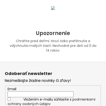
Upozornenie
Chráňte pred deťmi. Hrozí riziko prehltnutia a
vdýchnutia malých častí. Nevhodné pre deti od 0 do
14 rokov.
Z
á
Odoberať newsletter
p
Nezmeškajte žiadne novinky či zľavy!
ä
t
Email
i
Vložením e-mailu súhlasíte s
podmienkami
e
ochrany osobných údajov