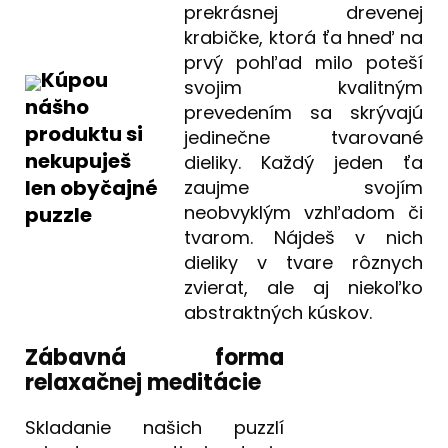
prekrásnej drevenej
krabičke, ktorá ťa hneď na
prvý pohľad milo poteší
Kúpou
svojim kvalitným
nášho
prevedením sa skrývajú
produktu si
jedinečne tvarované
nekupuješ
dieliky. Každý jeden ťa
len obyčajné
zaujme svojím
neobvyklým vzhľadom či
puzzle
tvarom. Nájdeš v nich
dieliky v tvare rôznych
zvierat, ale aj niekoľko
abstraktných kúskov.
Zábavná forma
relaxačnej meditácie
Skladanie našich puzzlí