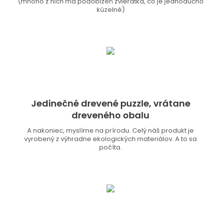
(mnoho z nich má podobizeň zvieratka, čo je jednoducho
kúzelné)
Jedinečné drevené puzzle, vrátane
dreveného obalu
A nakoniec, myslíme na prírodu. Celý náš produkt je
vyrobený z výhradne ekologických materiálov. A to sa
počíta.