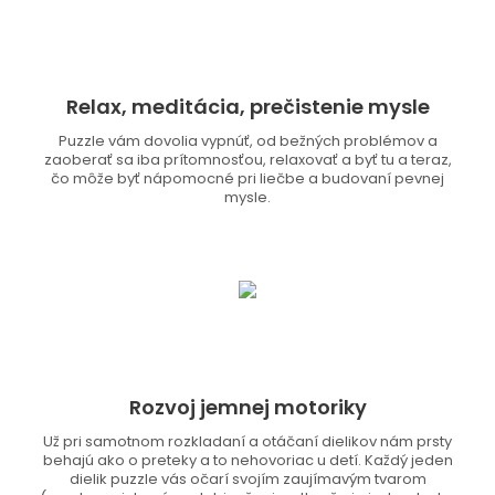
Relax, meditácia, prečistenie mysle
Puzzle vám dovolia vypnúť, od bežných problémov a
zaoberať sa iba prítomnosťou, relaxovať a byť tu a teraz,
čo môže byť nápomocné pri liečbe a budovaní pevnej
mysle.
Rozvoj jemnej motoriky
Už pri samotnom rozkladaní a otáčaní dielikov nám prsty
behajú ako o preteky a to nehovoriac u detí. Každý jeden
dielik puzzle vás očarí svojím zaujímavým tvarom