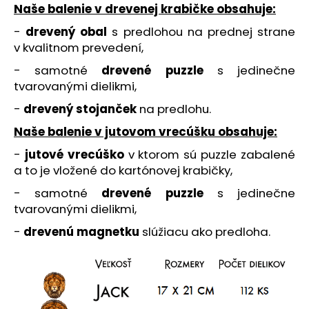
č
Naše balenie v drevenej krabičke obsahuje:
a
m
-
drevený obal
s predlohou na prednej strane
e
v kvalitnom prevedení,
- samotné
drevené puzzle
s jedinečne
tvarovanými dielikmi,
ČAROVNÝ
PAPAGÁJ
-
drevený stojanček
na predlohu.
-
(207
Naše balenie v jutovom vrecúšku obsahuje:
KS)
BRAINBOOST
-
jutové vrecúško
v ktorom sú puzzle zabalené
-
a to je vložené do kartónovej krabičky,
DREVENÉ
PUZZLE
- samotné
drevené puzzle
s jedinečne
€28,95
tvarovanými dielikmi,
-
drevenú magnetku
slúžiacu ako predloha.