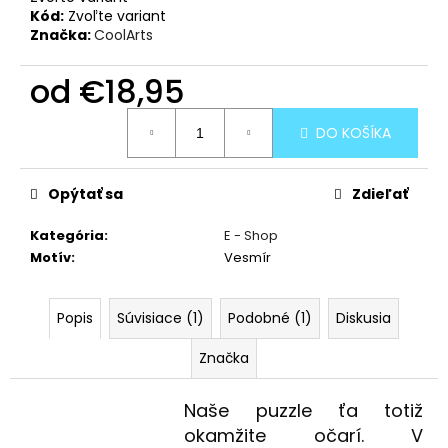
Kód:
Zvoľte variant
Značka:
CoolArts
od
€18,95
Jednotková
DO KOŠÍKA
cena:
Opýtať sa
Zdieľať
Kategória
:
E - Shop
Motív
:
Vesmír
Popis
Súvisiace (1)
Podobné (1)
Diskusia
Značka
Naše puzzle ťa totiž
okamžite očarí. V