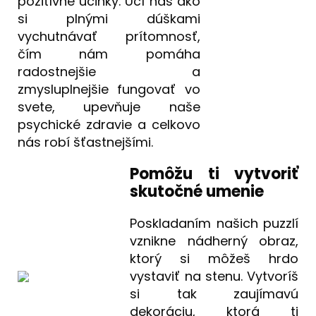
pozitívne účinky. Učí nás ako
si plnými dúškami
vychutnávať prítomnosť,
čím nám pomáha
radostnejšie a
zmysluplnejšie fungovať vo
svete, upevňuje naše
psychické zdravie a celkovo
nás robí šťastnejšími.
Pomôžu ti vytvoriť
skutočné umenie
Poskladaním našich puzzlí
vznikne nádherný obraz,
ktorý si môžeš hrdo
vystaviť na stenu. Vytvoríš
si tak zaujímavú
dekoráciu, ktorá ti