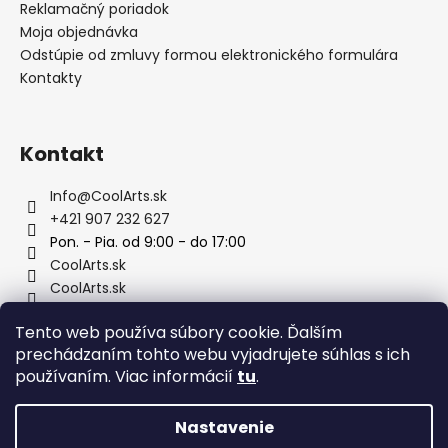
Reklamačný poriadok
Moja objednávka
Odstúpie od zmluvy formou elektronického formulára
Kontakty
Kontakt
Info
@
CoolArts.sk
+421 907 232 627
Pon. - Pia. od 9:00 - do 17:00
CoolArts.sk
CoolArts.sk
@CoolArts.sk
Tento web používa súbory cookie. Ďalším
prechádzaním tohto webu vyjadrujete súhlas s ich
Facebook
používaním. Viac informácií
tu
.
Nastavenie
Vytvoril Shoptet