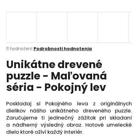
á
j
s
ť
?
Priemerné
11 hodnotení
Podrobnosti hodnotenia
hodnotenie
Unikátne drevené
produktu
je
HĽADAŤ
puzzle - Maľovaná
4,4
z
séria - Pokojný lev
5
hviezdičiek.
O
Poskladaj si Pokojného leva z originálnych
d
dielikov nášho unikátneho dreveného puzzle.
p
Zaručujeme ti jedinečný zážitok pri skladaní
o
a nádherný výsledný obraz. Hotové umelecké
r
ú
dielo ktoré oživí každý interiér.