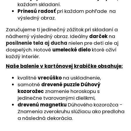
č
každom skladaní.
a
Prinesú radosť
pri každom pohľade na
m
výsledný obraz.
e
Zaručujeme ti jedinečný zážitok pri skladaní a
nádherný výsledný obraz. Ideálny
darček
na
ZAJAC
-
posilnenie tela aj ducha
nielen pre deti ale aj
SMILERISE
dospelých. Hotové
umelecké dielo
ktoré oživí
(21
každý interiér.
KS)
-
Naše balenie v kartónovej krabičke obsahuje:
DREVENÉ
PUZZLE
kvalitné
vrecúško
na uskladnenie,
€12,95
samotné
drevené puzzle Dúhový
kozorožec
znamenie horoskopu s
jedinečne tvarovanými dielikmi,
drevenú magnetku
Dúhového kozorožca -
Znamenia zverokruhu slúžiacu ako predloha
a následná dekorácia.