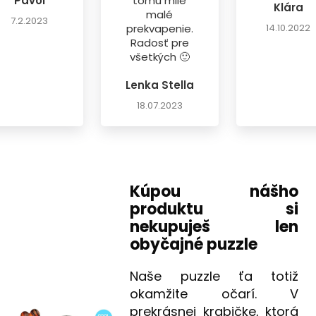
Pavol
tomu milé
Klára
malé
7.2.2023
prekvapenie.
14.10.2022
Radosť pre
všetkých 🙂
Lenka Stella
18.07.2023
Kúpou nášho
produktu si
nekupuješ len
obyčajné puzzle
Naše puzzle ťa totiž
okamžite očarí. V
prekrásnej krabičke, ktorá