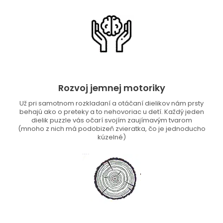
Rozvoj jemnej motoriky
Už pri samotnom rozkladaní a otáčaní dielikov nám prsty
behajú ako o preteky a to nehovoriac u detí. Každý jeden
dielik puzzle vás očarí svojím zaujímavým tvarom
(mnoho z nich má podobizeň zvieratka, čo je jednoducho
kúzelné)