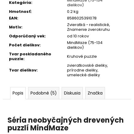
MindMaze (75-134
Kategória
:
dielikov)
Hmotnosť
:
0.2 kg
EAN
:
8586025391078
Zvieratká - realistické,
Motív
:
Znamenie zverokruhu
Odporúčaný vek
:
od 10 rokov
MindMaze (75-134
Počet dielikov
:
dielikov)
Tvar poskladaného
Kruhové puzzle
puzzle
:
zvieratkovské dieliky,
Tvar dielikov
:
prírodne dieliky,
umelecké dieliky
Popis
Podobné (5)
Diskusia
Značka
Séria neobyčajných drevených
puzzlí
MindMaze