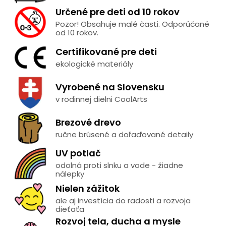
Určené pre deti od 10 rokov
Pozor! Obsahuje malé časti. Odporúčané
od 10 rokov.
Certifikované pre deti
ekologické materiály
Vyrobené na Slovensku
v rodinnej dielni CoolArts
Brezové drevo
ručne brúsené a doľaďované detaily
UV potlač
odolná proti slnku a vode - žiadne
nálepky
Nielen zážitok
ale aj investícia do radosti a rozvoja
dieťaťa
Rozvoj tela, ducha a mysle