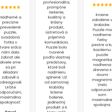
profesionalita,
promptne
riešenie,
Krasne
Nádherné a
kvalitný a
zabalene 
precízne
krásny
krabicke.
prevedené
produkt,
Puzzle ma
puzzle,
ústretová a
nadherne
svadobná
príjemná
farby
fotka v
komunikácia.
pestre a k
tvare srdca
Puzzle bolo
kazdemu
nám dala
tvorené
puzzle
zabrať ale
podľa vlastnej
magnetka
skvele sme
predstavy,
nadherna
sa pri
ktoré boli
drevena s
skladaní
nadmieru
dvomi
zabavili a
splnené. Už
magnetmi
odreagovali.
od samotnej
Vrelo
Určite
krabičky
odporuca
odporučam,
krásne
som
maximálna
balenie,
maximaln
spokojnosť.
jedinečný
spokojna.
produkt a k