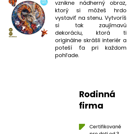
vznikne nádherný obraz,
ktorý si môžeš hrdo
vystaviť na stenu. Vytvoríš
si tak zaujímavú
dekoráciu, ktorá ti
originálne skrášli interiér a
poteší ťa pri každom
pohľade.
Rodinná
firma
Certifikované
pre deti od 3