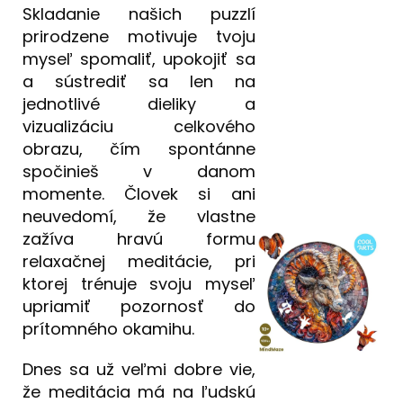
Skladanie našich puzzlí
prirodzene motivuje tvoju
myseľ spomaliť, upokojiť sa
a sústrediť sa len na
jednotlivé dieliky a
vizualizáciu celkového
obrazu, čím spontánne
spočinieš v danom
momente. Človek si ani
neuvedomí, že vlastne
zažíva hravú formu
relaxačnej meditácie, pri
ktorej trénuje svoju myseľ
upriamiť pozornosť do
prítomného okamihu.
Dnes sa už veľmi dobre vie,
že meditácia má na ľudskú