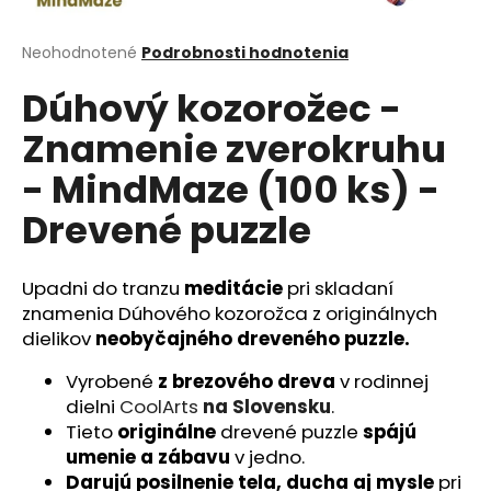
á
j
Priemerné
Neohodnotené
Podrobnosti hodnotenia
hodnotenie
s
Dúhový kozorožec -
produktu
ť
je
Znamenie zverokruhu
?
0,0
z
- MindMaze (100 ks) -
5
hviezdičiek.
Drevené puzzle
HĽADAŤ
Upadni do tranzu
meditácie
pri skladaní
znamenia Dúhového kozorožca
z originálnych
dielikov
neobyčajného
dreveného puzzle.
O
d
Vyrobené
z brezového dreva
v rodinnej
p
dielni
CoolArts
na Slovensku
.
o
Tieto
originálne
drevené puzzle
spájú
r
umenie a zábavu
v jedno.
ú
Darujú
posilnenie tela, ducha aj mysle
pri