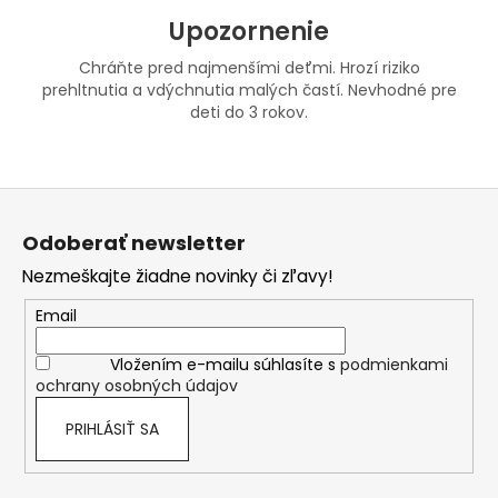
Upozornenie
Chráňte pred najmenšími deťmi. Hrozí riziko
prehltnutia a vdýchnutia malých častí. Nevhodné pre
deti do 3 rokov.
Z
á
Odoberať newsletter
p
Nezmeškajte žiadne novinky či zľavy!
ä
t
Email
i
Vložením e-mailu súhlasíte s
podmienkami
e
ochrany osobných údajov
PRIHLÁSIŤ SA