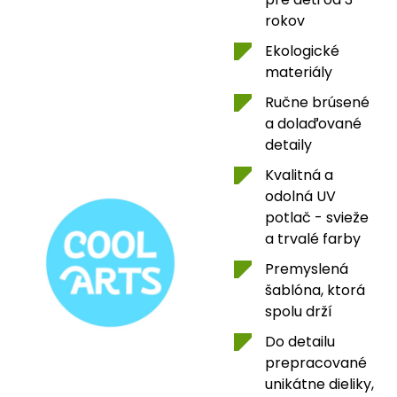
rokov
Ekologické
materiály
Ručne brúsené
a dolaďované
detaily
Kvalitná a
odolná UV
potlač - svieže
a trvalé farby
Premyslená
šablóna, ktorá
spolu drží
Do detailu
prepracované
unikátne dieliky,