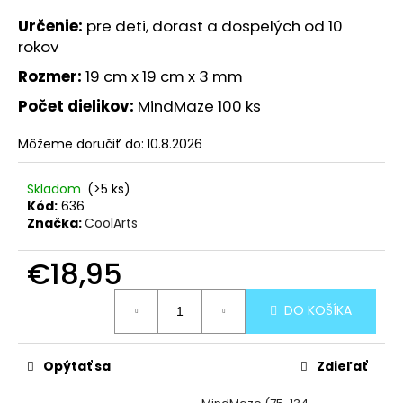
Určenie:
pre deti, dorast a dospelých od 10
rokov
Rozmer:
19
cm x 19 cm x 3 mm
Počet dielikov:
MindMaze 100 ks
Môžeme doručiť do:
10.8.2026
Skladom
(>5 ks)
Kód:
636
Značka:
CoolArts
€18,95
Jednotková
DO KOŠÍKA
cena:
Opýtať sa
Zdieľať