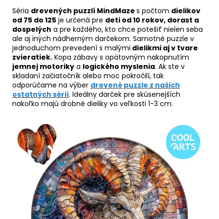
Séria
drevených puzzlí MindMaze
s počtom
dielikov
od 75 do 125
je určená pre
deti od 10 rokov, dorast a
dospelých
a pre každého, kto chce potešiť nielen seba
ale aj iných nádherným darčekom. Samotné puzzle v
jednoduchom prevedení s malými
dielikmi aj v tvare
zvieratiek.
Kopa zábavy s opätovným nakopnutím
jemnej motoriky
a
logického myslenia
. Ak ste v
skladaní začiatočník alebo moc pokročilí, tak
odporúčame na výber
drevené puzzle z našich
ostatných sérií
. Ideálny darček pre skúsenejších
nakoľko majú drobné dieliky vo veľkosti 1-3 cm.